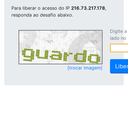
Para liberar o acesso
do IP
216.73.217.178
,
responda ao desafio abaixo.
Digite 
lado no
[trocar imagem]