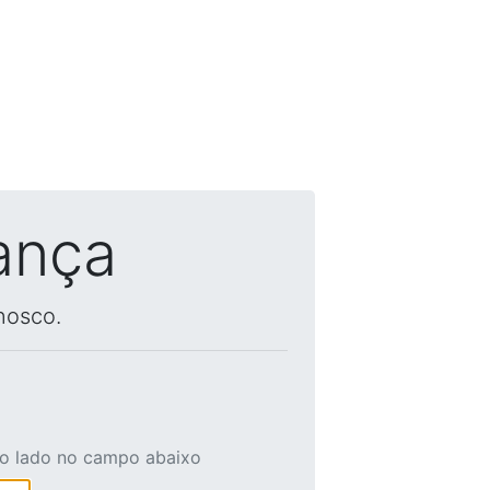
ança
nosco.
ao lado no campo abaixo