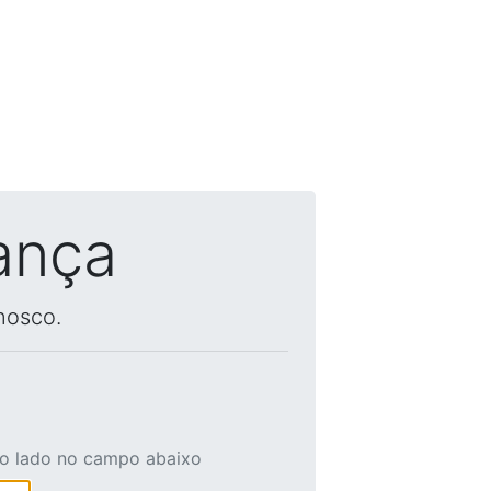
ança
nosco.
ao lado no campo abaixo