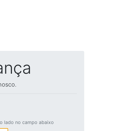
ança
nosco.
ao lado no campo abaixo