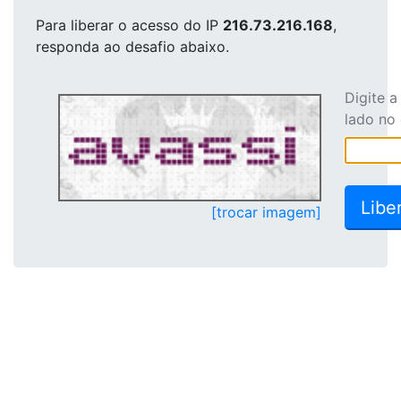
Para liberar o acesso
do IP
216.73.216.168
,
responda ao desafio abaixo.
Digite 
lado no
[trocar imagem]