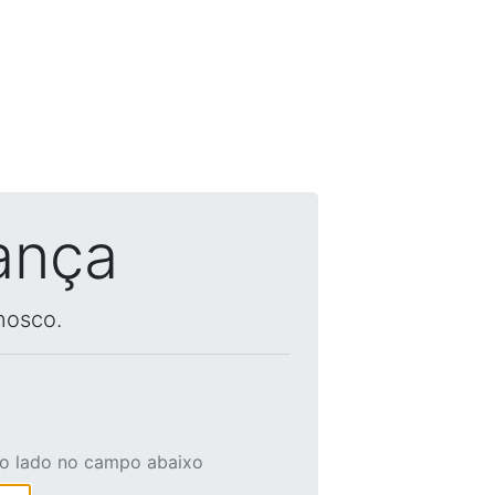
ança
nosco.
ao lado no campo abaixo