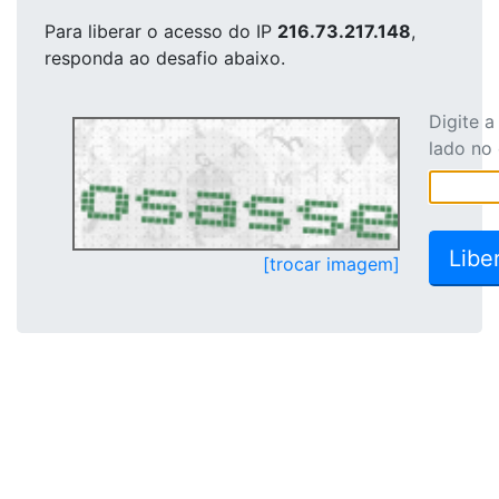
Para liberar o acesso
do IP
216.73.217.148
,
responda ao desafio abaixo.
Digite 
lado no
[trocar imagem]