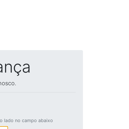
ança
nosco.
ao lado no campo abaixo