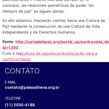
contrario, las relaciones asimétricas de poder “en
tiempos de paz” se siguen dando.
En ello estamos. Haciendo camino hacia una Cultura de
Paz mediante la consecución de una Cultura de Vida
Independiente y de Derechos Humanos.
Fonte:
http://cartadelapaz.org/portal_cp/eentrevista_de
id=1395
Com a tag
cultura de paz
educação
educação para a
paz
filosofia
paz
CONTATO
E-MAIL
contato@palasathena.org.br
TELEFONE
(11) 3050-6188