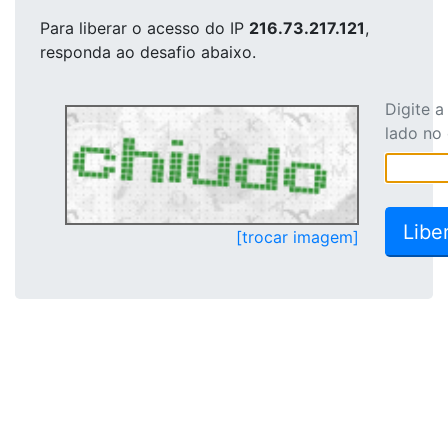
Para liberar o acesso
do IP
216.73.217.121
,
responda ao desafio abaixo.
Digite 
lado no
[trocar imagem]