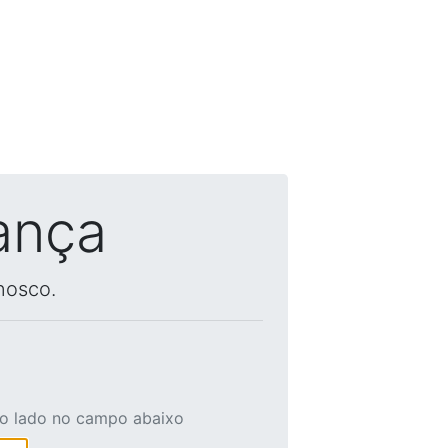
ança
nosco.
ao lado no campo abaixo