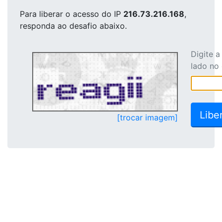
Para liberar o acesso
do IP
216.73.216.168
,
responda ao desafio abaixo.
Digite 
lado no
[trocar imagem]