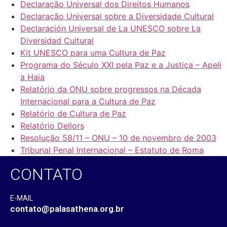
Declaração Universal dos Direitos Humanos
Declaração Universal sobre a Diversidade Cultural
Declaración Universal de La UNESCO sobre La
Diversidad Cultural
Kit UNESCO para uma Cultura de Paz
Programa do Século XXI pela Paz e a Justiça – Apeli
a Haia
Relatório da ONU sobre progressos na Década
Internacional para a Cultura de Paz
Relatório de Cultura de Paz
Relatório Dellors
Resolução 58/11 – ONU – 10 de novembro de 2003
Tribunal Penal Internacional – Estatuto de Roma
CONTATO
E-MAIL
contato@palasathena.org.br