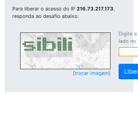
Para liberar o acesso
do IP
216.73.217.173
,
responda ao desafio abaixo.
Digite 
lado no
[trocar imagem]