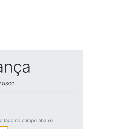
ança
nosco.
ao lado no campo abaixo