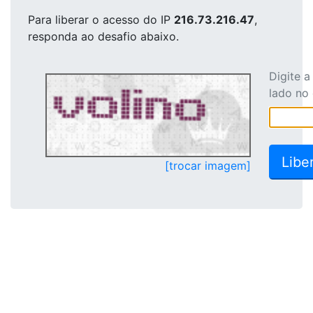
Para liberar o acesso
do IP
216.73.216.47
,
responda ao desafio abaixo.
Digite 
lado no
[trocar imagem]