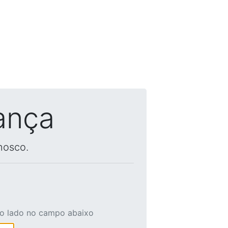
ança
nosco.
ao lado no campo abaixo