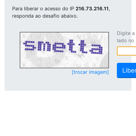
Para liberar o acesso
do IP
216.73.216.11
,
responda ao desafio abaixo.
Digite 
lado no
[trocar imagem]