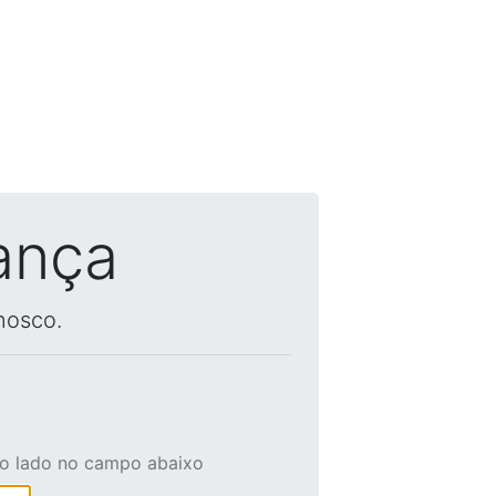
ança
nosco.
ao lado no campo abaixo