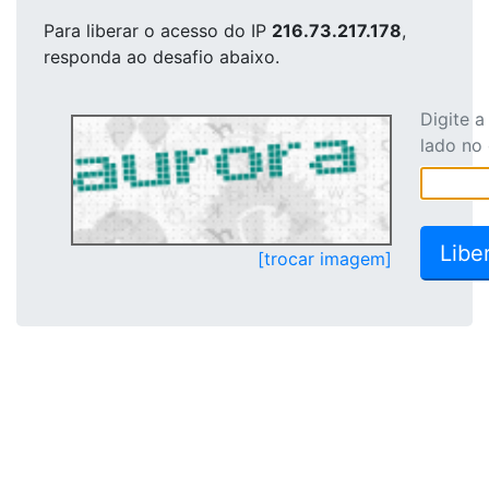
Para liberar o acesso
do IP
216.73.217.178
,
responda ao desafio abaixo.
Digite 
lado no
[trocar imagem]