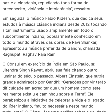
paz e a cidadania, repudiando toda forma de
preconceito, violência e intolerância”, ressaltou.
Em seguida, o músico Fábio Kidesh, que dedica seus
estudos à música clássica indiana desde 2012 tocando
sitar, instrumento usado amplamente em todo o
subcontinente indiano, popularmente conhecido em
todo o mundo através das obras de Ravi Shankar,
apresentou a música preferida de Gandhi, chamada
Raghupati Raghav Raja Ram.
O Cônsul em exercício da Índia em São Paulo, sr.
Jitendra Singh Rawat, abriu sua fala citando outro
luminar do século passado, Albert Einstein, que nutria
grande admiração por Gandhi: “Gerações por vir terão
dificuldade em acreditar que um homem como este
realmente existiu e caminhou sobre a Terra”. Ele
parabenizou a iniciativa de celebrar a vida e o legado
do líder indiano, “muito necessária neste mundo
turbulento”. O Cônsul fez uma análise sobre a validade