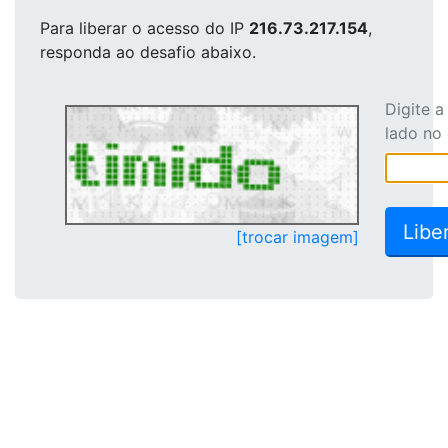
Para liberar o acesso
do IP
216.73.217.154
,
responda ao desafio abaixo.
Digite 
lado no
[trocar imagem]