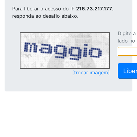
Para liberar o acesso
do IP
216.73.217.177
,
responda ao desafio abaixo.
Digite 
lado no
[trocar imagem]