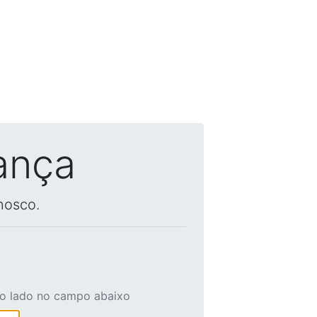
ança
nosco.
ao lado no campo abaixo