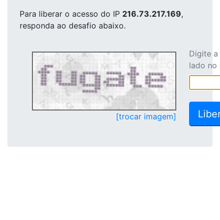
Para liberar o acesso
do IP
216.73.217.169
,
responda ao desafio abaixo.
Digite 
lado no
[trocar imagem]