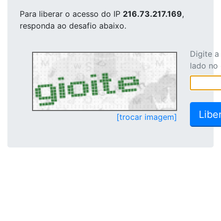
Para liberar o acesso
do IP
216.73.217.169
,
responda ao desafio abaixo.
Digite 
lado no
[trocar imagem]