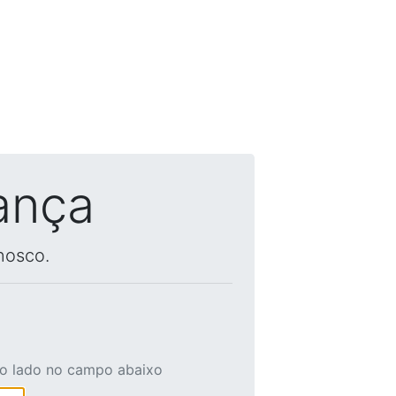
ança
nosco.
ao lado no campo abaixo