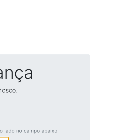
ança
nosco.
ao lado no campo abaixo