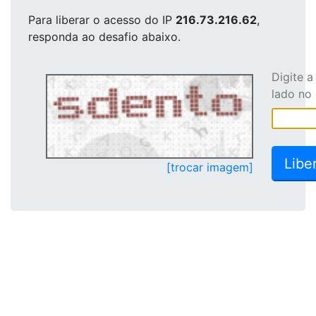
Para liberar o acesso
do IP
216.73.216.62
,
responda ao desafio abaixo.
Digite 
lado no
[trocar imagem]