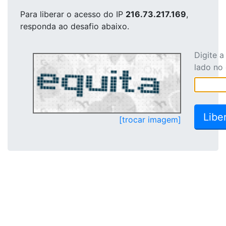
Para liberar o acesso
do IP
216.73.217.169
,
responda ao desafio abaixo.
Digite 
lado no
[trocar imagem]