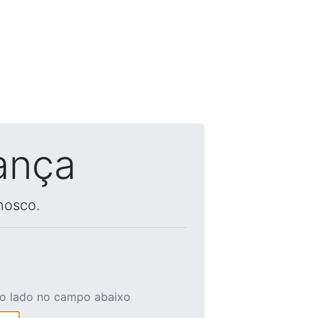
ança
nosco.
ao lado no campo abaixo