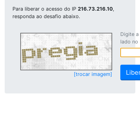
Para liberar o acesso
do IP
216.73.216.10
,
responda ao desafio abaixo.
Digite 
lado no
[trocar imagem]