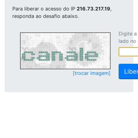
Para liberar o acesso
do IP
216.73.217.19
,
responda ao desafio abaixo.
Digite 
lado no
[trocar imagem]