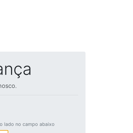
ança
nosco.
ao lado no campo abaixo