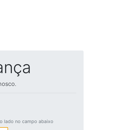
ança
nosco.
ao lado no campo abaixo