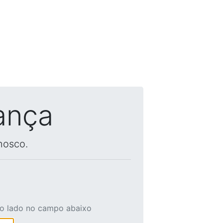
ança
nosco.
ao lado no campo abaixo