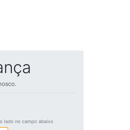
ança
nosco.
ao lado no campo abaixo