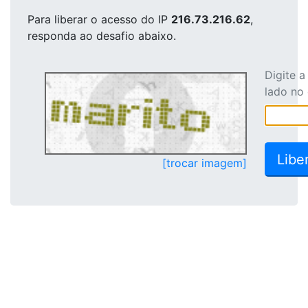
Para liberar o acesso
do IP
216.73.216.62
,
responda ao desafio abaixo.
Digite 
lado no
[trocar imagem]