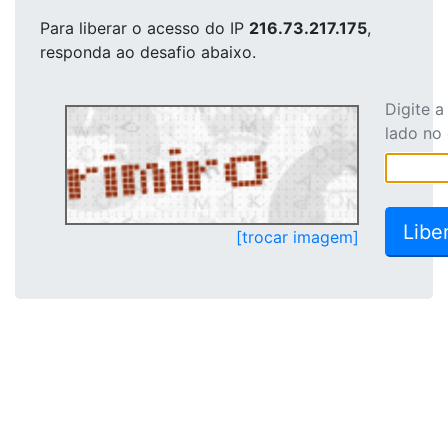
Para liberar o acesso
do IP
216.73.217.175
,
responda ao desafio abaixo.
Digite 
lado no
[trocar imagem]