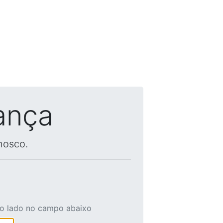
ança
nosco.
ao lado no campo abaixo