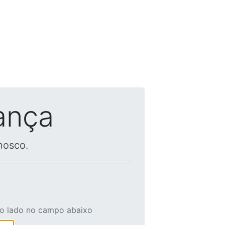
ança
nosco.
ao lado no campo abaixo