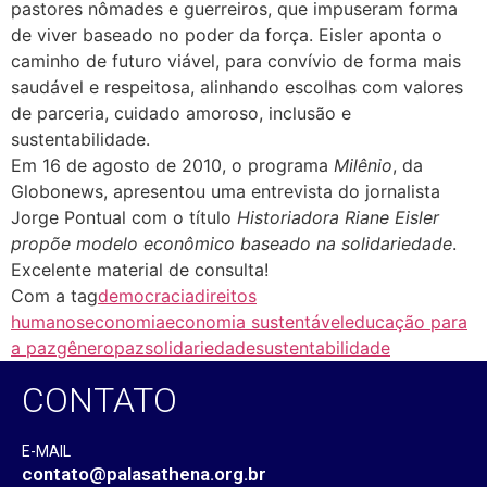
pastores nômades e guerreiros, que impuseram forma
de viver baseado no poder da força. Eisler aponta o
caminho de futuro viável, para convívio de forma mais
saudável e respeitosa, alinhando escolhas com valores
de parceria, cuidado amoroso, inclusão e
sustentabilidade.
Em 16 de agosto de 2010, o programa
Milênio
, da
Globonews, apresentou uma entrevista do jornalista
Jorge Pontual com o título
Historiadora Riane Eisler
propõe modelo econômico baseado na solidariedade
.
Excelente material de consulta!
Com a tag
democracia
direitos
humanos
economia
economia sustentável
educação para
a paz
gênero
paz
solidariedade
sustentabilidade
CONTATO
E-MAIL
contato@palasathena.org.br