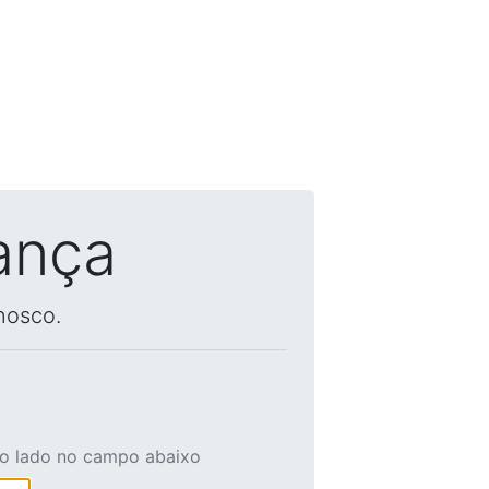
ança
nosco.
ao lado no campo abaixo