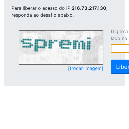
Para liberar o acesso
do IP
216.73.217.130
,
responda ao desafio abaixo.
Digite 
lado no
[trocar imagem]